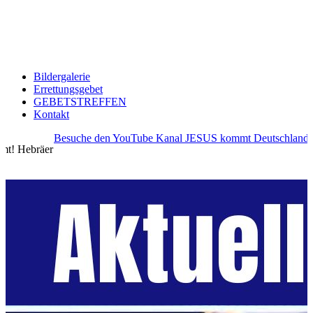
Bildergalerie
Errettungsgebet
GEBETSTREFFEN
Kontakt
YouTube Kanal JESUS kommt Deutschland →
Bereut und bere
12,14