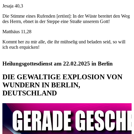
Jesaja 40,3
Die Stimme eines Rufenden [ertönt]: In der Wüste bereitet den Weg
des Herrn, ebnet in der Steppe eine Straße unserem Gott!
Matthäus 11,28
Kommt her zu mir alle, die ihr mühselig und beladen seid, so will
ich euch erquicken!
Besuch in Jerusalem
am 6. Juni 2026
Israel
DIE GEWALTIGE EXPLOSION VON
WUNDERN IN BERLIN,
DEUTSCHLAND